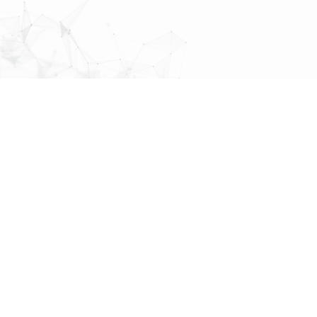
MAP
About Us
先頭へ戻る
株式会社
パブリックリレーションズ
〒064-0807
北海道札幌市中央区南７条西１丁目１３番地 弘安ビル５階
011-520-1800
011-520-1802
More Links