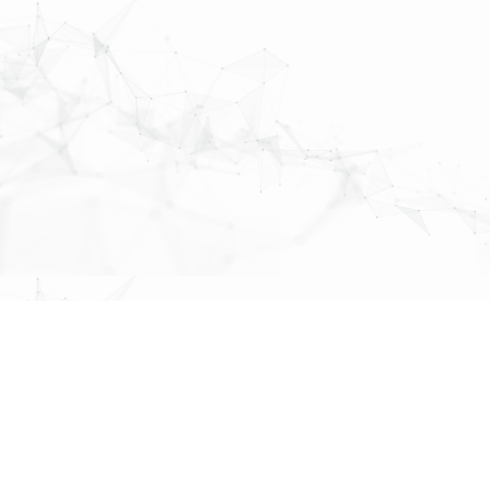
MAP
About Us