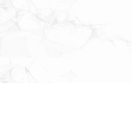
MAP
About Us