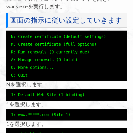
wacs.exeを実行します。
画面の指示に従い設定していきます
 N: Create certificate (default settings)

 M: Create certificate (full options)

 R: Run renewals (0 currently due)

 A: Manage renewals (0 total)

 O: More options...

 Q: Quit
Nを選択します。
 1: Default Web Site (1 binding)
1を選択します。
 1: www.*****.com (Site 1)
1を選択します。