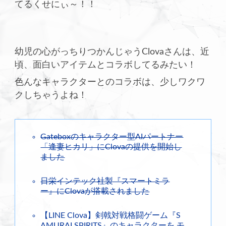
てるくせにぃ～！！
幼児の心がっちりつかんじゃうClovaさんは、近
頃、面白いアイテムとコラボしてるみたい！
色んなキャラクターとのコラボは、少しワクワ
クしちゃうよね！
Gateboxのキャラクター型AIパートナー
「逢妻ヒカリ」にClovaの提供を開始し
ました
日栄インテック社製『スマートミラ
ー』にClovaが搭載されました
【LINE Clova】剣戟対戦格闘ゲーム『S
AMURAI SPIRITS』のキャラクターを モ