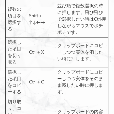
並び順で複数選択の時
複数の
に押します。飛び飛び
項目を
Shift＋
で選択したい時はCtrl押
選択す
↑↓←→
しながらマウスでポチ
る
ポチです。
選択し
クリップボードにコピ
た項目
Ctrl＋X
ーしつつ実体を消した
を切り
い時に押します。
取る
選択し
クリップボードにコピ
た項目
ーしつつ実体をそのま
Ctrl＋C
をコピ
ま残したい時に押しま
ーする
す。
切り取
り、コ
クリップボードの内容