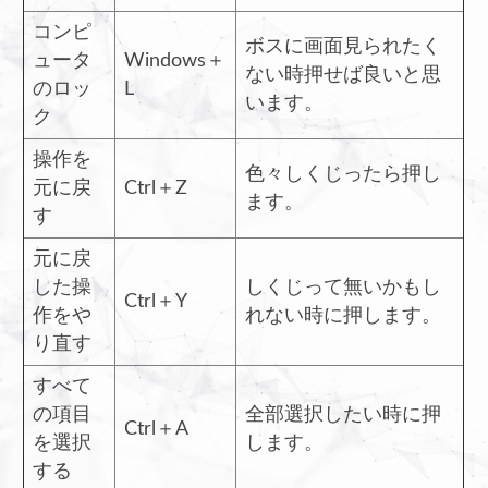
コンピ
ボスに画面見られたく
ュータ
Windows＋
ない時押せば良いと思
のロッ
L
います。
ク
操作を
色々しくじったら押し
元に戻
Ctrl＋Z
ます。
す
元に戻
した操
しくじって無いかもし
Ctrl＋Y
作をや
れない時に押します。
り直す
すべて
の項目
全部選択したい時に押
Ctrl＋A
を選択
します。
する