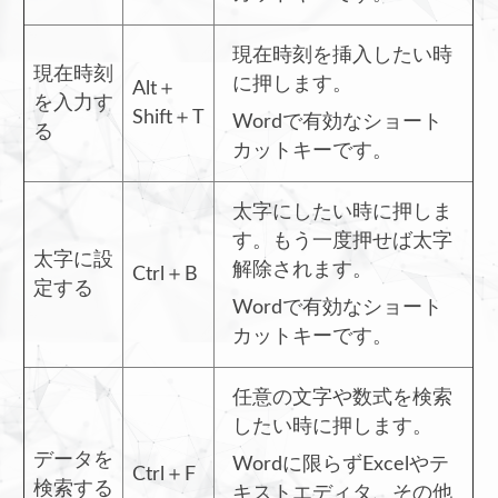
現在時刻を挿入したい時
現在時刻
に押します。
Alt＋
を入力す
Shift＋T
Wordで有効なショート
る
カットキーです。
太字にしたい時に押しま
す。もう一度押せば太字
太字に設
解除されます。
Ctrl＋B
定する
Wordで有効なショート
カットキーです。
任意の文字や数式を検索
したい時に押します。
データを
Wordに限らずExcelやテ
Ctrl＋F
検索する
キストエディタ、その他