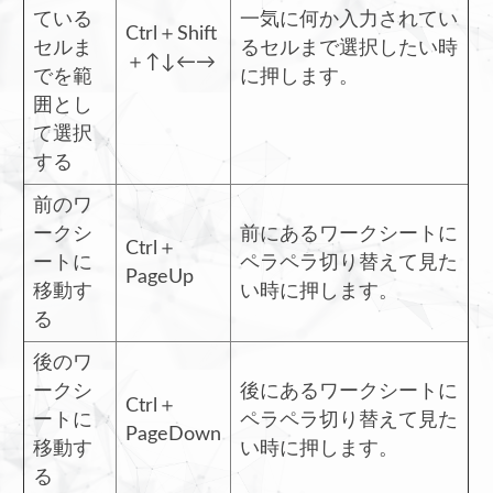
ている
一気に何か入力されてい
Ctrl＋Shift
セルま
るセルまで選択したい時
＋↑↓←→
でを範
に押します。
囲とし
て選択
する
前のワ
ークシ
前にあるワークシートに
Ctrl＋
ートに
ペラペラ切り替えて見た
PageUp
移動す
い時に押します。
る
後のワ
ークシ
後にあるワークシートに
Ctrl＋
ートに
ペラペラ切り替えて見た
PageDown
移動す
い時に押します。
る