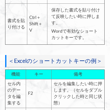
保存した書式を貼り付け
て反映したい時に押しま
Ctrl＋
書式を貼
す。
Shift＋
り付ける
V
Wordで有効なショート
カットキーです。
＜Excelのショートカットキーの例＞
機能
キー
備考
セル内
セルを編集したい時に押
のデー
します。（セルをダブル
F2
タを編
クリックした時と同じ状
集する
態）