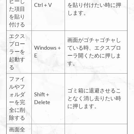
ピーし
Ctrl＋V
を貼り付けたい時に押
た項目
します。
を貼り
付ける
エクス
画面がゴチャゴチャし
プロー
Windows＋
ている時、エクスプロ
ラーを
E
ーラ開くために押しま
起動す
す。
る
ファイ
ルやフ
ゴミ箱に退避させるこ
ォルダ
Shift＋
となく消し去りたい時
ーを完
Delete
に押します。
全に削
除する
画面全