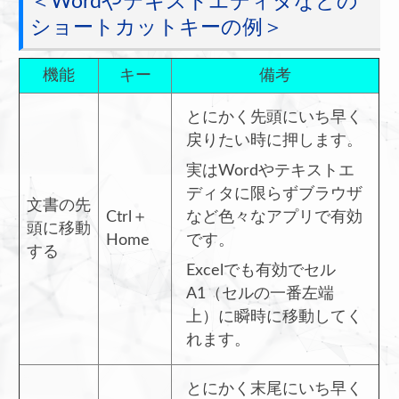
＜Wordやテキストエディタなどの
ショートカットキーの例＞
機能
キー
備考
とにかく先頭にいち早く
戻りたい時に押します。
実はWordやテキストエ
ディタに限らずブラウザ
文書の先
Ctrl＋
など色々なアプリで有効
頭に移動
Home
です。
する
Excelでも有効でセル
A1（セルの一番左端
上）に瞬時に移動してく
れます。
とにかく末尾にいち早く