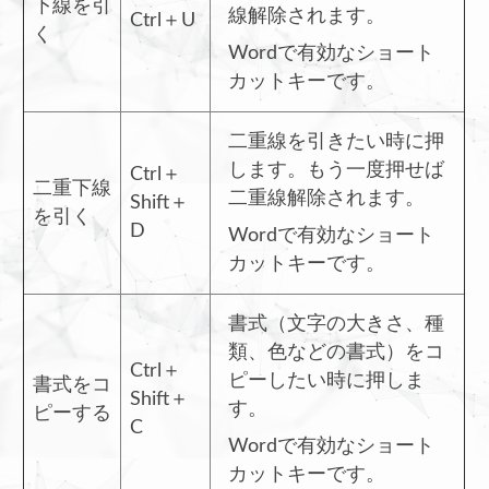
下線を引
線解除されます。
Ctrl＋U
く
Wordで有効なショート
カットキーです。
二重線を引きたい時に押
します。もう一度押せば
Ctrl＋
二重下線
二重線解除されます。
Shift＋
を引く
D
Wordで有効なショート
カットキーです。
書式（文字の大きさ、種
類、色などの書式）をコ
Ctrl＋
ピーしたい時に押しま
書式をコ
Shift＋
す。
ピーする
C
Wordで有効なショート
カットキーです。