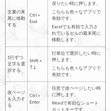
戻りたい時に押します。
文書の末
こちらも色々なアプリで
Ctrl＋
尾に移動
有効です。
End
する
Excelでも有効で入力さ
れているセルの最末尾に
移動します。
行単位で選択したい時に
1行ずつ
押します。
Shift＋
文字を選
↑↓
こちらも色々なアプリで
択する
有効です。
任意で改ページしたい時
改ページ
に押します。
Ctrl＋
を入力す
Enter
Wordで有効なショート
る
カットキーです。