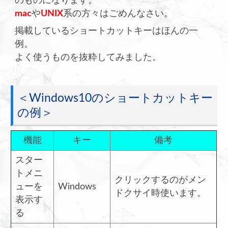
のものになります。
mac
や
UNIX
系の方々はごめんなさい。
掲載しているショートカットキーはほんの一
例。
よく使うものを抜粋してみました。
＜Windows10のショートカットキー
の例＞
機能
キー
備考
スター
トメニ
クリックするのがメン
ューを
Windows
ドクサイ時使います。
表示す
る