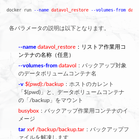
docker run 
--name
datavol_restore
--volumes-from 
data
各パラメータの説明は以下となります。
--name
datavol_restore
：リストア作業用コ
ンテナの名称（任意）
--volumes-from
datavol
：バックアップ対象
のデータボリュームコンテナ名
-v
$(pwd):/backup
：ホストのカレント
「$(pwd)」と、データボリュームコンテナ
の「/backup」をマウント
busybox
：バックアップ作業用コンテナのイ
メージ
tar
xvf /backup/backup.tar
：バックアップフ
ァイルを解凍します