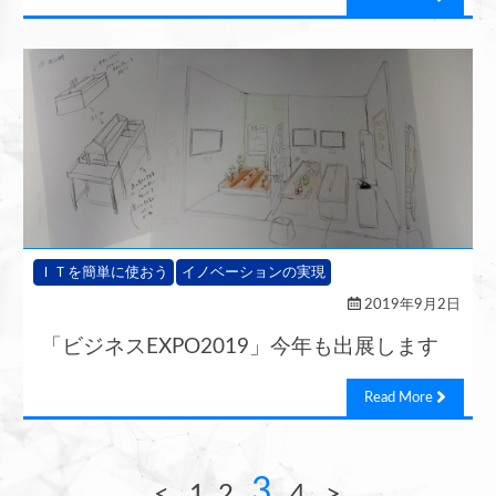
ＩＴを簡単に使おう
イノベーションの実現
2019年9月2日
「ビジネスEXPO2019」今年も出展します
Read More
3
<
1
2
4
>