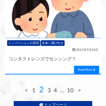
イノベーションの実現
未来へ飛び出せ
2021年7月26日
コンタクトレンズでセンシング？
Read More
2
<
1
3
4
…
10
>
トップページ