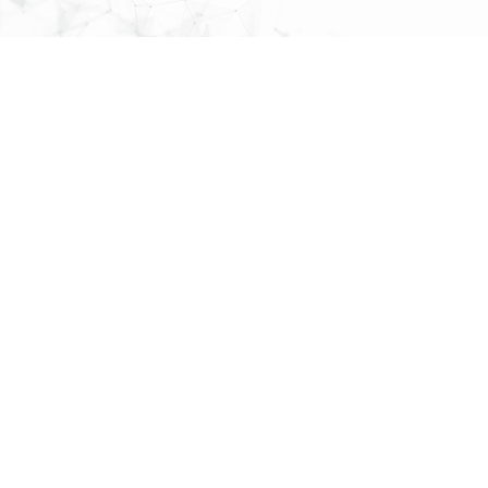
MAP
About Us
先頭へ戻る
株式会社
パブリックリレーションズ
〒064-0807
北海道札幌市中央区南７条西１丁目１３番地 弘安ビル５階
011-520-1800
011-520-1802
More Links
各種ポリシー
株式会社 パブリックリレーションズ