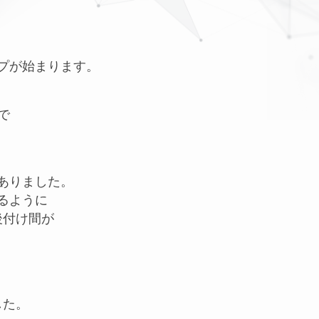
、
ップが始まります。
で
がありました。
けるように
後付け間が
した。