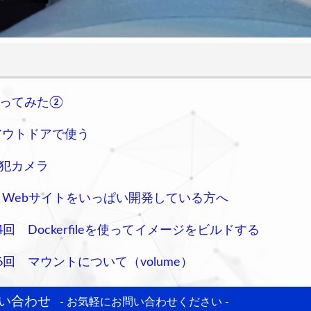
を使ってみた②
tをアウトドアで使う
防犯カメラ
let：Webサイトをいっぱい開発している方へ
第4回 Dockerfileを使ってイメージをビルドする
第6回 マウントについて（volume）
い合わせ
- お気軽にお問い合わせください -