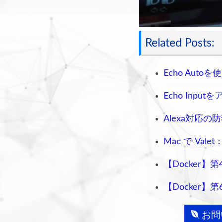
Related Posts:
Echo Auto
Echo Inpu
Alexa対応の
Mac で Va
【Docker】
【Docker】
お問