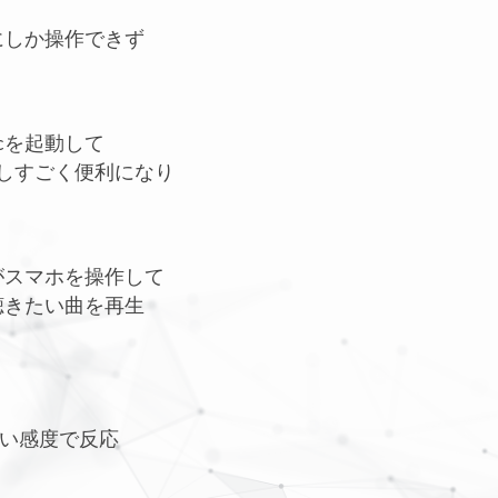
にしか操作できず
icを起動して
だしすごく便利になり
がスマホを操作して
聴きたい曲を再生
ない感度で反応