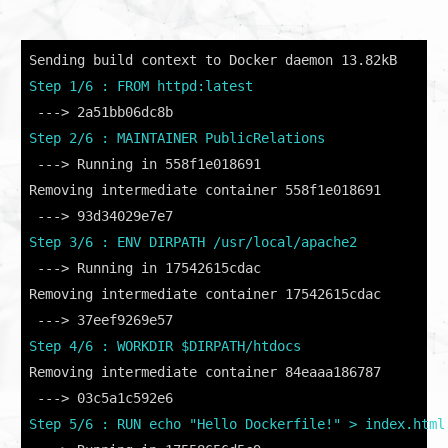
Step 1/6 : FROM httpd:latest
Step 2/6 : MAINTAINER PublicRelations
 ---> Running in 558f1e018691

Removing intermediate container 558f1e018691

Step 3/6 : ENV DIRPATH /usr/local/apache2
 ---> Running in 17542615cdac

Removing intermediate container 17542615cdac

Step 4/6 : WORKDIR $DIRPATH/htdocs
Removing intermediate container 84eaaa186787

Step 5/6 : RUN echo "Hello Dockerfile!" > index.html