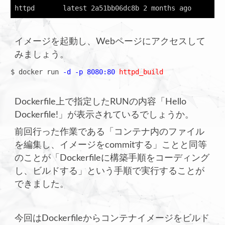
httpd       latest 2a51bb06dc8b 2 months ago        
イメージを起動し、Webページにアクセスして
みましょう。
$ docker run 
-d -p 8080:80
httpd_build
Dockerfile上で指定したRUNの内容「Hello
Dockerfile!」が表示されているでしょうか。
前回行った作業である「コンテナ内のファイル
を編集し、イメージをcommitする」ことと同等
のことが「Dockerfileに構築手順をコーディング
し、ビルドする」という手順で実行することが
できました。
今回はDockerfileからコンテナイメージをビルド