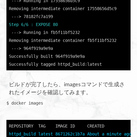
 ---> Running in 17558656d5c9

Removing intermediate container 17558656d5c9

Step 6/6 : EXPOSE 80
 ---> Running in fb5f11bf5232

Removing intermediate container fb5f11bf5232

 ---> 964f919a9e9a

Successfully built 964f919a9e9a

Successfully tagged httpd_build:latest
ビルドが完了したら、imagesコマンドで生成さ
れたイメージを確認してみます。
$ docker images
REPOSITORY  TAG    IMAGE ID     CREATED             
httpd_build latest 8671262c1b7a About a minute ago  