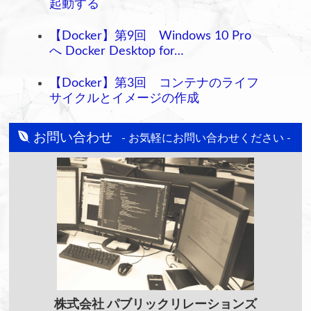
起動する
【Docker】第9回 Windows 10 Pro
へ Docker Desktop for…
【Docker】第3回 コンテナのライフ
サイクルとイメージの作成
お問い合わせ
- お気軽にお問い合わせください -
株式会社
パブリックリレーションズ