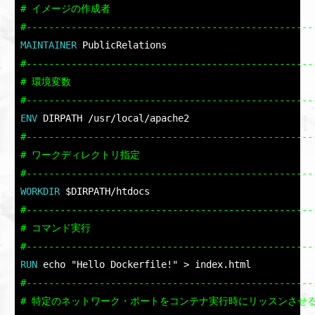
# イメージの作成者

#---------------------------------------------------
MAINTAINER 
PublicRelations
#----------------------------------------------------
# 環境変数

#---------------------------------------------------
ENV 
DIRPATH /usr/local/apache2
#----------------------------------------------------
# ワークディレクトリ指定

#---------------------------------------------------
WORKDIR 
$DIRPATH/htdocs
#----------------------------------------------------
# コマンド実行

#---------------------------------------------------
RUN 
echo "Hello Dockerfile!" > index.html
#----------------------------------------------------
# 特定のネットワーク・ポートをコンテナ実行時にリッスンさせる