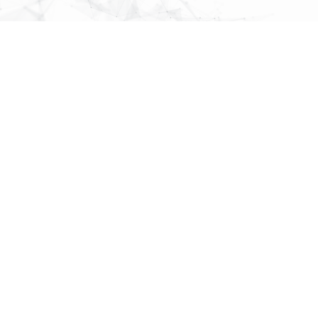
MAP
About Us
株式会社
パブリックリレーションズ
先頭へ戻る
〒064-0807
北海道札幌市中央区南７条西１丁目１３番地 弘安ビル５階
011-520-1800
011-520-1802
More Links
各種ポリシー
株式会社 パブリックリレーションズ