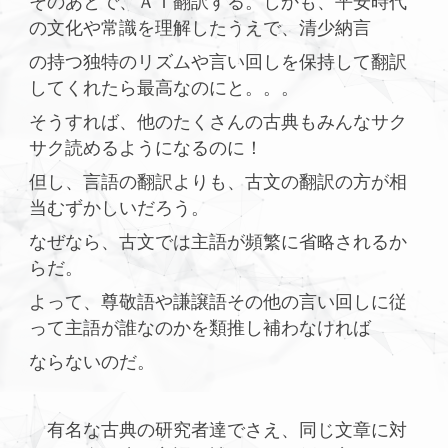
そのあとで、ＡＩ翻訳する。しかも、平安時代
の文化や常識を理解したうえで、清少納言
の持つ独特のリズムや言い回しを保持して翻訳
してくれたら最高なのにと。。。
そうすれば、他のたくさんの古典もみんなサク
サク読めるようになるのに！
但し、言語の翻訳よりも、古文の翻訳の方が相
当むずかしいだろう。
なぜなら、古文では主語が頻繁に省略されるか
らだ。
よって、尊敬語や謙譲語その他の言い回しに従
って主語が誰なのかを類推し補わなければ
ならないのだ。
有名な古典の研究者達でさえ、同じ文章に対