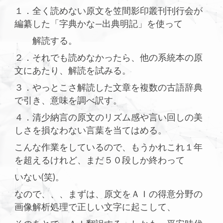
１．全く読めない原文を笠間影印叢刊刊行会が
編纂した「字典かな―出典明記」を使って
解読する。
２．それでも読めなかったら、他の系統本の原
文にあたり、解読を試みる。
３．やっとこさ解読した文章を複数の古語辞典
で引き、意味を調べ訳す。
４．清少納言の原文のリズム感や言い回しの美
しさを損なわない言葉を当てはめる。
こんな作業をしているので、もうかれこれ１年
を超えるけれど、まだ５０段しか終わって
いない(笑)。
なので、、、まずは、原文をＡＩの得意分野の
画像解析処理で正しい文字に起こして、