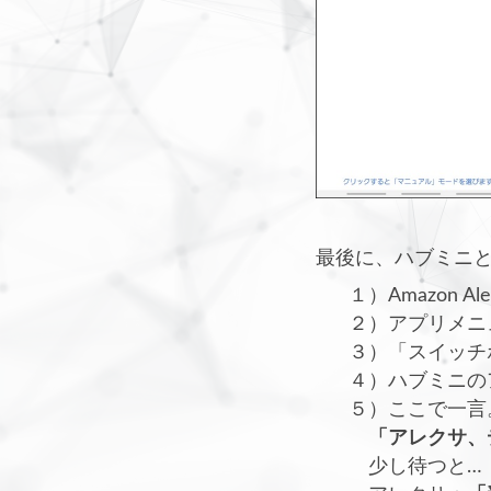
最後に、ハブミニとec
１）Amazon 
２）アプリメニ
３）「スイッチ
４）ハブミニの
５）ここで一言
「アレクサ、
少し待つと…