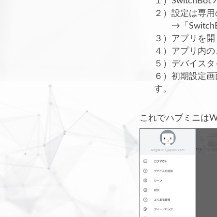
１）SwitchB
２）設定は専用
→「Switch
３）アプリを開
４）アプリ内の
５）デバイスタ
６）初期設定画
す。
これでハブミニはW