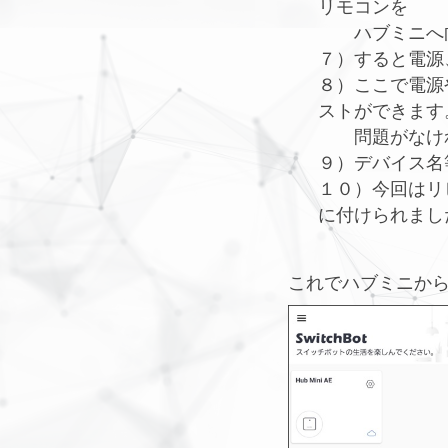
リモコンを
ハブミニへ向
７）すると電源
８）ここで電源
ストができます
問題がなけれ
９）デバイス名
１０）今回はリ
に付けられまし
これでハブミニか