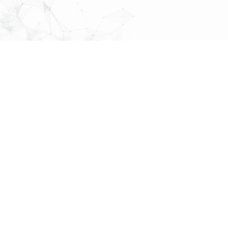
MAP
About Us
株式会社
パブリックリレーションズ
〒064-0807
先頭へ戻る
北海道札幌市中央区南７条西１丁目１３番地 弘安ビル５階
011-520-1800
011-520-1802
More Links
各種ポリシー