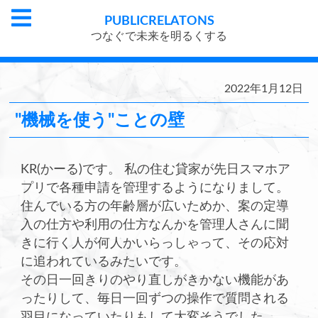
PUBLIC
RELATONS
つなぐで未来を明るくする
2022年1月12日
"機械を使う"ことの壁
KR(かーる)です。 私の住む貸家が先日スマホア
プリで各種申請を管理するようになりまして。
住んでいる方の年齢層が広いためか、案の定導
入の仕方や利用の仕方なんかを管理人さんに聞
きに行く人が何人かいらっしゃって、その応対
に追われているみたいです。
その日一回きりのやり直しがきかない機能があ
ったりして、毎日一回ずつの操作で質問される
羽目になっていたりもして大変そうでした。