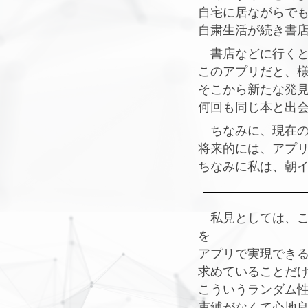
自宅に居ながらで
自粛生活が続き書
書店などに行くと
このアプリだと、
そこから新たな発
何回も同じ本と出
ちなみに、現在の仕様
将来的には、アプ
ちなみに私は、朝
私見としては、こ
を
アプリで実現でき
求めていることだ
こういうランダム
束縛がなくて心地