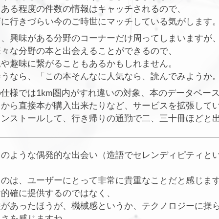
もある程度の件数の情報はキャッチされるので、
店に行きづらい今のご時世にマッチしている気がします
、興味がある分野のコーナーだけ周ってしまいますが
様々な分野の本と出会えることができるので、
見や趣味に繋がることもあるかもしれません。
会うなら、「この本そんなに人気なら、読んでみようか
では1km圏内がすれ違いの対象、本のデータベースはGoo
リから直接本が購入出来たりなど、サービスを拡張して
インストールして、行き帰りの通勤で二、三十冊ほどと
のような偶発的な出会い（造語でセレンディピティと
るのは、ユーザーにとって非常に貴重なことだと感じま
け的確に提供するのではなく、
性があったほうが、機械感というか、テクノロジーに操
良さを感じますね。