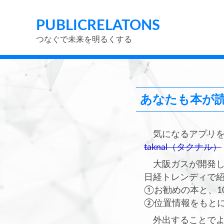
PUBLIC
RELATONS
つなぐで未来を明るくする
あなたも本が
気になるアプリを
taknal（タクナル）
大阪ガスが開発し
日経トレンディで
①お勧めの本と、1
②位置情報をもと
外出することでよ