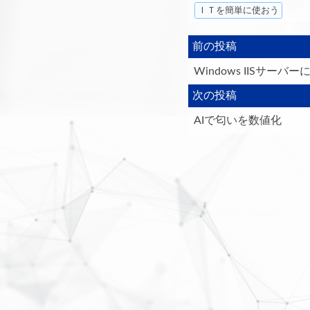
ＩＴを簡単に使おう
前の投稿
Windows IISサー
次の投稿
AIで匂いを数値化