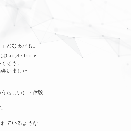
。
、
。」となるかも。
gle books。
いくそう。
出会いました。
いうらしい）・体験
す。
られているような