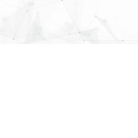
MAP
More Links
各種ポリシー
株式会社 パブリックリレーショ
 弘安ビル５階