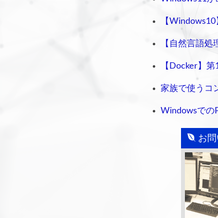
【Window
【自然言語処理
【Docker】第
家族で使うコ
Windowsで
お問