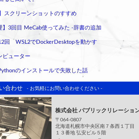
s10】スクリーンショットのすすめ
】3回目 MeCab使ってみた -辞書の追加
12回 WSL2でDockerDesktopを動かす
ンピューター
のPythonのインストールで失敗した話
い合わせ
- お気軽にお問い合わせください -
株式会社
パブリックリレーショ
〒064-0807
北海道札幌市中央区南７条西１丁目
１３番地 弘安ビル５階