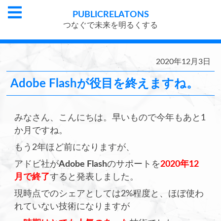
PUBLIC
RELATONS
つなぐで未来を明るくする
2020年12月3日
Adobe Flashが役目を終えますね。
みなさん、こんにちは。早いもので今年もあと1
か月ですね。
もう2年ほど前になりますが、
アドビ社が
Adobe Flash
のサポートを
2020年12
月で終了
すると発表しました。
現時点でのシェアとしては2%程度と、ほぼ使わ
れていない技術になりますが