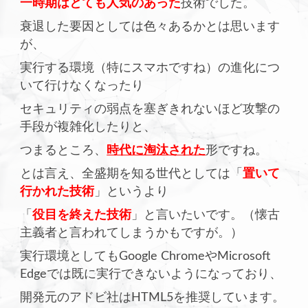
一時期はとても人気のあった
技術でした。
衰退した要因としては色々あるかとは思います
が、
実行する環境（特にスマホですね）の進化につ
いて行けなくなったり
セキュリティの弱点を塞ぎきれないほど攻撃の
手段が複雑化したりと、
つまるところ、
時代に淘汰された
形ですね。
とは言え、全盛期を知る世代としては「
置いて
行かれた技術
」というより
「
役目を終えた技術
」と言いたいです。（懐古
主義者と言われてしまうかもですが。）
実行環境としてもGoogle ChromeやMicrosoft
Edgeでは既に実行できないようになっており、
開発元のアドビ社はHTML5を推奨しています。