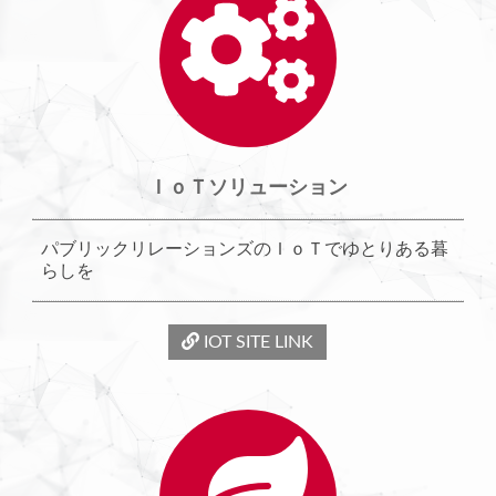
ＩｏＴ
ソリューション
パブリックリレーションズのＩｏＴでゆとりある暮
らしを
IOT SITE LINK