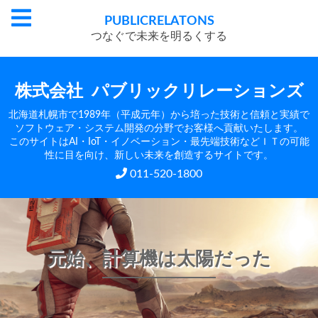
PUBLIC
RELATONS
つなぐで未来を明るくする
株式会社
パブリックリレーションズ
北海道札幌市で1989年（平成元年）から培った技術と信頼と実績で
ソフトウェア・システム開発の分野でお客様へ貢献いたします。
このサイトはAI・IoT・イノベーション・最先端技術などＩＴの可能
性に目を向け、新しい未来を創造するサイトです。
011-520-1800
元始、計算機は太陽だった