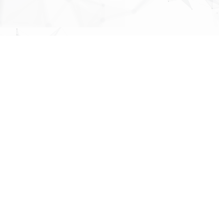
MAP
About Us
株式会社
パブリックリレーションズ
先頭へ戻る
〒064-0807
北海道札幌市中央区南７条西１丁目１３番地 弘安ビル５階
011-520-1800
011-520-1802
More Links
各種ポリシー