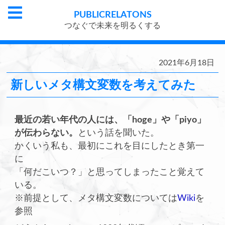
PUBLIC
RELATONS
つなぐで未来を明るくする
2021年6月18日
新しいメタ構文変数を考えてみた
最近の若い年代の人には、「hoge」や「piyo」
が伝わらない。
という話を聞いた。
かくいう私も、最初にこれを目にしたとき第一
に
「何だこいつ？」と思ってしまったこと覚えて
いる。
※前提として、メタ構文変数については
Wiki
を
参照