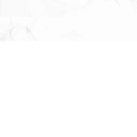
MAP
About Us
株式会社
パブリックリレーションズ
先頭へ戻る
〒064-0807
北海道札幌市中央区南７条西１丁目１３番地 弘安ビル５階
011-520-1800
011-520-1802